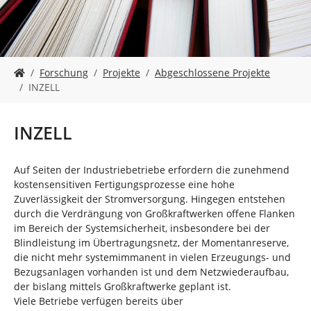
n
S
Forschung
Projekte
Abgeschlossene Projekte
i
INZELL
e
s
i
INZELL
n
d
h
Auf Seiten der Industriebetriebe erfordern die zunehmend
i
kostensensitiven Fertigungsprozesse eine hohe
e
Zuverlässigkeit der Stromversorgung. Hingegen entstehen
r
durch die Verdrängung von Großkraftwerken offene Flanken
:
im Bereich der Systemsicherheit, insbesondere bei der
Blindleistung im Übertragungsnetz, der Momentanreserve,
die nicht mehr systemimmanent in vielen Erzeugungs- und
Bezugsanlagen vorhanden ist und dem Netzwiederaufbau,
der bislang mittels Großkraftwerke geplant ist.
Viele Betriebe verfügen bereits über