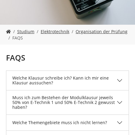
n
S
Studium
Elektrotechnik
Organisation der Prüfung
i
FAQS
e
s
i
FAQS
n
d
h
Welche Klausur schreibe ich? Kann ich mir eine
i
Klausur aussuchen?
e
r
:
Muss ich zum Bestehen der Modulklausur jeweils
50% von E-Technik 1 und 50% E-Technik 2 gewusst
haben?
Welche Themengebiete muss ich nicht lernen?