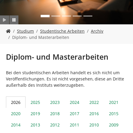
n
S
Studium
Studentische Arbeiten
Archiv
i
Diplom- und Masterarbeiten
e
s
i
Diplom- und Masterarbeiten
n
d
h
Bei den studentischen Arbeiten handelt es sich nicht um
i
Veröffentlichungen. Es ist nicht vorgesehen, diese an Dritte
e
außerhalb des Instituts weiterzugeben.
r
:
2026
2025
2023
2024
2022
2021
2020
2019
2018
2017
2016
2015
2014
2013
2012
2011
2010
2009