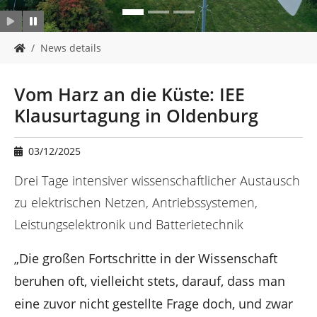
Y
News details
o
u
a
Vom Harz an die Küste: IEE
r
Klausurtagung in Oldenburg
e
h
e
03/12/2025
r
e
Drei Tage intensiver wissenschaftlicher Austausch
:
zu elektrischen Netzen, Antriebssystemen,
Leistungselektronik und Batterietechnik
„Die großen Fortschritte in der Wissenschaft
beruhen oft, vielleicht stets, darauf, dass man
eine zuvor nicht gestellte Frage doch, und zwar